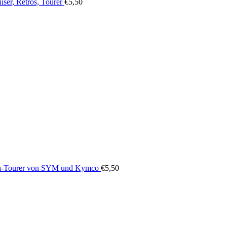
iser, Retros, Tourer
€
5,50
-Tourer von SYM und Kymco
€
5,50