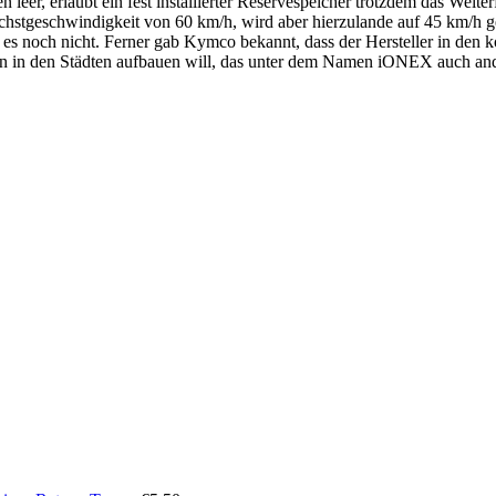
 leer, erlaubt ein fest installierter Reservespeicher trotzdem das Weit
hstgeschwindigkeit von 60 km/h, wird aber hierzulande auf 45 km/h ge
es noch nicht. Ferner gab Kymco bekannt, dass der Hersteller in den k
n in den Städten aufbauen will, das unter dem Namen iONEX auch ande