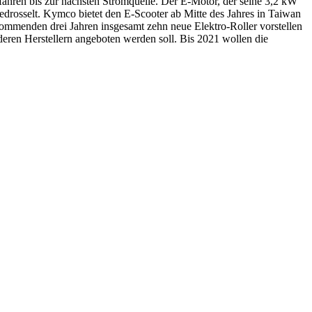
erfahren bis zur nächsten Stromquelle. Der E-Motor, der seine 3,2 kW
drosselt. Kymco bietet den E-Scooter ab Mitte des Jahres in Taiwan
ommenden drei Jahren insgesamt zehn neue Elektro-Roller vorstellen
ren Herstellern angeboten werden soll. Bis 2021 wollen die