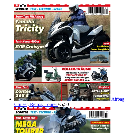
Airbag,
Cruiser, Retros, Tourer
€
5,50