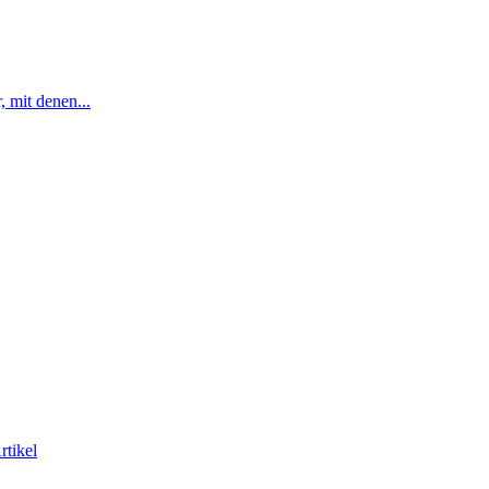
, mit denen...
rtikel