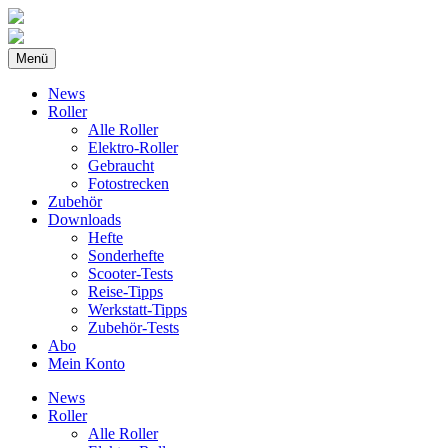
Menü
News
Roller
Alle Roller
Elektro-Roller
Gebraucht
Fotostrecken
Zubehör
Downloads
Hefte
Sonderhefte
Scooter-Tests
Reise-Tipps
Werkstatt-Tipps
Zubehör-Tests
Abo
Mein Konto
News
Roller
Alle Roller