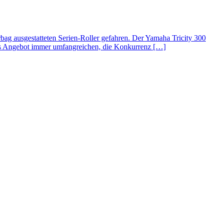
irbag ausgestatteten Serien-Roller gefahren. Der Yamaha Tricity 300
 das Angebot immer umfangreichen, die Konkurrenz […]