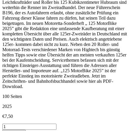
Leichtkrafträder und Roller bis 125 Kubikzentimeter Hubraum sind
weiterhin die Renner im Zweiradhandel. Der neue Führerschein
B196, der es Autofahrern erlaubt, ohne zusätzliche Prüfung ein
Fahrzeug dieser Klasse fahren zu dürfen, hat seinen Teil dazu
beigetragen. Im neuen Motoretta-Sonderheft „ 125 MotorBike
2025” gibt die Redaktion eine umfassende Kaufberatung mit einer
kompletten Übersicht über alle 125er-Zweiräder in Deutschland mit
den wichtigsten Daten und Preisen. Auch elektrisch angetriebene
125er- kommen dabei nicht zu kurz. Neben den 20 Roller- und
Motorrad-Tests verschiedener Marken von Hightech bis günstig
helfen Tipps sowie eine Übersicht der am meisten verkauften 125er
bei der Kaufentscheidung. Servicethemen befassen sich mit der
richtigen Einsteiger-Ausstattung und führen die Adressen aller
Hersteller- und Importeure auf. „125 MotorBike 2025” ist der
perfekte Einstieg ins motorisierte Zweiradleben. Jetzt im
Zeitschriften- und Bahnhofsbuchhandel sowie hier als PDF-
Download.
100 Seiten
2025
€
7,50
125er-