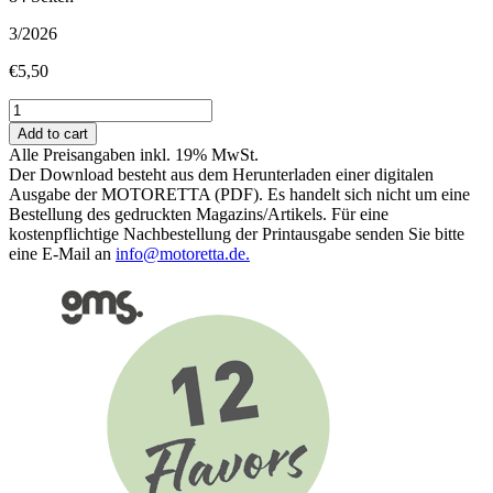
3/2026
€
5,50
Fahrspaß
in
Add to cart
allen
Alle Preisangaben inkl. 19% MwSt.
Klassen
Der Download besteht aus dem Herunterladen einer digitalen
&
Ausgabe der MOTORETTA (PDF). Es handelt sich nicht um eine
Leser-
Bestellung des gedruckten Magazins/Artikels. Für eine
Test-
kostenpflichtige Nachbestellung der Printausgabe senden Sie bitte
Aktion
eine E-Mail an
info@motoretta.de.
quantity