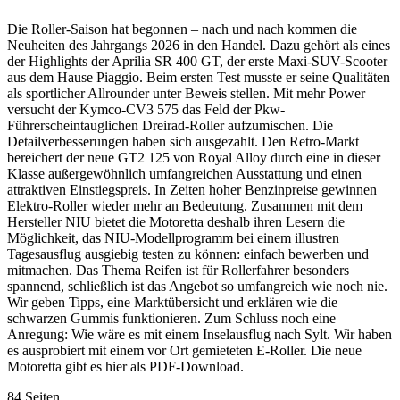
Die Roller-Saison hat begonnen – nach und nach kommen die
Neuheiten des Jahrgangs 2026 in den Handel. Dazu gehört als eines
der Highlights der Aprilia SR 400 GT, der erste Maxi-SUV-Scooter
aus dem Hause Piaggio. Beim ersten Test musste er seine Qualitäten
als sportlicher Allrounder unter Beweis stellen. Mit mehr Power
versucht der Kymco-CV3 575 das Feld der Pkw-
Führerscheintauglichen Dreirad-Roller aufzumischen. Die
Detailverbesserungen haben sich ausgezahlt. Den Retro-Markt
bereichert der neue GT2 125 von Royal Alloy durch eine in dieser
Klasse außergewöhnlich umfangreichen Ausstattung und einen
attraktiven Einstiegspreis. In Zeiten hoher Benzinpreise gewinnen
Elektro-Roller wieder mehr an Bedeutung. Zusammen mit dem
Hersteller NIU bietet die Motoretta deshalb ihren Lesern die
Möglichkeit, das NIU-Modellprogramm bei einem illustren
Tagesausflug ausgiebig testen zu können: einfach bewerben und
mitmachen. Das Thema Reifen ist für Rollerfahrer besonders
spannend, schließlich ist das Angebot so umfangreich wie noch nie.
Wir geben Tipps, eine Marktübersicht und erklären wie die
schwarzen Gummis funktionieren. Zum Schluss noch eine
Anregung: Wie wäre es mit einem Inselausflug nach Sylt. Wir haben
es ausprobiert mit einem vor Ort gemieteten E-Roller. Die neue
Motoretta gibt es hier als PDF-Download.
84 Seiten