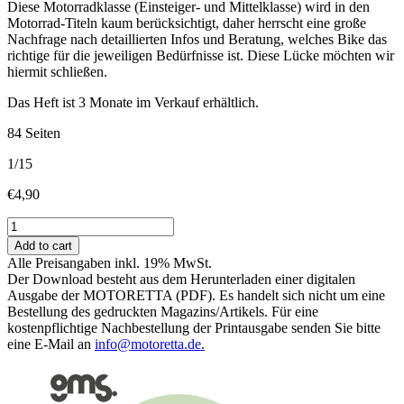
Diese Motorradklasse (Einsteiger- und Mittelklasse) wird in den
Motorrad-Titeln kaum berücksichtigt, daher herrscht eine große
Nachfrage nach detaillierten Infos und Beratung, welches Bike das
richtige für die jeweiligen Bedürfnisse ist. Diese Lücke möchten wir
hiermit schließen.
Das Heft ist 3 Monate im Verkauf erhältlich.
84 Seiten
1/15
€
4,90
MotorBike
Kaufberater
Add to cart
für
Alle Preisangaben inkl. 19% MwSt.
Mittelklasse-
Der Download besteht aus dem Herunterladen einer digitalen
Motorräder
Ausgabe der MOTORETTA (PDF). Es handelt sich nicht um eine
(48
Bestellung des gedruckten Magazins/Artikels. Für eine
PS)
kostenpflichtige Nachbestellung der Printausgabe senden Sie bitte
quantity
eine E-Mail an
info@motoretta.de.