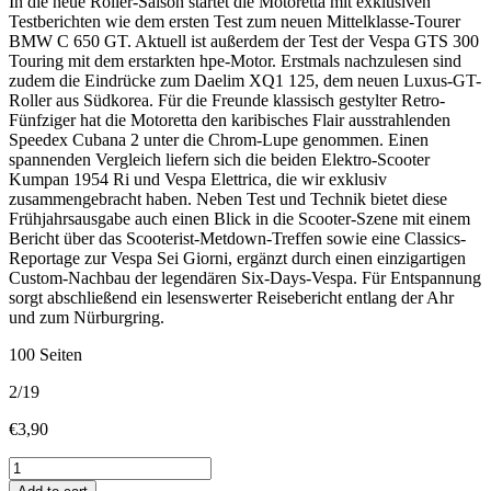
In die neue Roller-Saison startet die Motoretta mit exklusiven
Testberichten wie dem ersten Test zum neuen Mittelklasse-Tourer
BMW C 650 GT. Aktuell ist außerdem der Test der Vespa GTS 300
Touring mit dem erstarkten hpe-Motor. Erstmals nachzulesen sind
zudem die Eindrücke zum Daelim XQ1 125, dem neuen Luxus-GT-
Roller aus Südkorea. Für die Freunde klassisch gestylter Retro-
Fünfziger hat die Motoretta den karibisches Flair ausstrahlenden
Speedex Cubana 2 unter die Chrom-Lupe genommen. Einen
spannenden Vergleich liefern sich die beiden Elektro-Scooter
Kumpan 1954 Ri und Vespa Elettrica, die wir exklusiv
zusammengebracht haben. Neben Test und Technik bietet diese
Frühjahrsausgabe auch einen Blick in die Scooter-Szene mit einem
Bericht über das Scooterist-Metdown-Treffen sowie eine Classics-
Reportage zur Vespa Sei Giorni, ergänzt durch einen einzigartigen
Custom-Nachbau der legendären Six-Days-Vespa. Für Entspannung
sorgt abschließend ein lesenswerter Reisebericht entlang der Ahr
und zum Nürburgring.
100 Seiten
2/19
€
3,90
Neu:
Exklusive