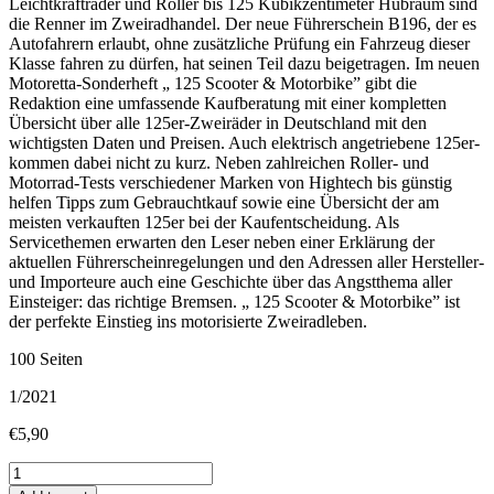
Leichtkrafträder und Roller bis 125 Kubikzentimeter Hubraum sind
die Renner im Zweiradhandel. Der neue Führerschein B196, der es
Autofahrern erlaubt, ohne zusätzliche Prüfung ein Fahrzeug dieser
Klasse fahren zu dürfen, hat seinen Teil dazu beigetragen. Im neuen
Motoretta-Sonderheft „ 125 Scooter & Motorbike” gibt die
Redaktion eine umfassende Kaufberatung mit einer kompletten
Übersicht über alle 125er-Zweiräder in Deutschland mit den
wichtigsten Daten und Preisen. Auch elektrisch angetriebene 125er-
kommen dabei nicht zu kurz. Neben zahlreichen Roller- und
Motorrad-Tests verschiedener Marken von Hightech bis günstig
helfen Tipps zum Gebrauchtkauf sowie eine Übersicht der am
meisten verkauften 125er bei der Kaufentscheidung. Als
Servicethemen erwarten den Leser neben einer Erklärung der
aktuellen Führerscheinregelungen und den Adressen aller Hersteller-
und Importeure auch eine Geschichte über das Angstthema aller
Einsteiger: das richtige Bremsen. „ 125 Scooter & Motorbike” ist
der perfekte Einstieg ins motorisierte Zweiradleben.
100 Seiten
1/2021
€
5,90
Neu
für