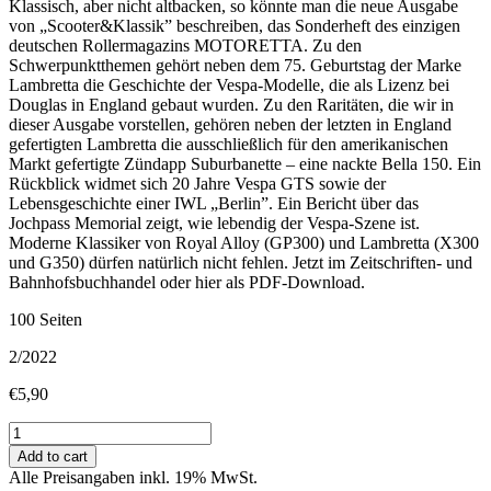
Klassisch, aber nicht altbacken, so könnte man die neue Ausgabe
von „Scooter&Klassik” beschreiben, das Sonderheft des einzigen
deutschen Rollermagazins MOTORETTA. Zu den
Schwerpunktthemen gehört neben dem 75. Geburtstag der Marke
Lambretta die Geschichte der Vespa-Modelle, die als Lizenz bei
Douglas in England gebaut wurden. Zu den Raritäten, die wir in
dieser Ausgabe vorstellen, gehören neben der letzten in England
gefertigten Lambretta die ausschließlich für den amerikanischen
Markt gefertigte Zündapp Suburbanette – eine nackte Bella 150. Ein
Rückblick widmet sich 20 Jahre Vespa GTS sowie der
Lebensgeschichte einer IWL „Berlin”. Ein Bericht über das
Jochpass Memorial zeigt, wie lebendig der Vespa-Szene ist.
Moderne Klassiker von Royal Alloy (GP300) und Lambretta (X300
und G350) dürfen natürlich nicht fehlen. Jetzt im Zeitschriften- und
Bahnhofsbuchhandel oder hier als PDF-Download.
100 Seiten
2/2022
€
5,90
Raritäten
und
Add to cart
echte
Alle Preisangaben inkl. 19% MwSt.
Klassiker