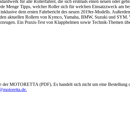
ndardwerk für alle Rollerfahrer, die sich erstmals einen neuen oder ge
jede Menge Tipps, welcher Roller sich für welchen Einsatzzweck am be
nklusive dem ersten Fahrbericht des neuen 2019er-Modells. Außerdem k
it den aktuellen Rollern von Kymco, Yamaha, BMW, Suzuki und SYM. W
rzeugen. Ein Praxis-Test von Klapphelmen sowie Technik-Themen übe
e der MOTORETTA (PDF). Es handelt sich nicht um eine Bestellung des
@motoretta.de.