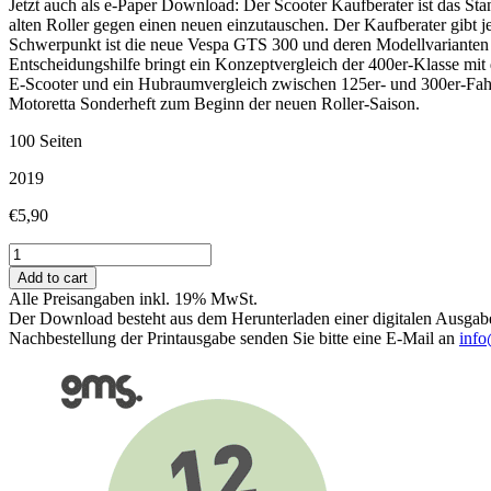
Jetzt auch als e-Paper Download: Der Scooter Kaufberater ist das Sta
alten Roller gegen einen neuen einzutauschen. Der Kaufberater gibt 
Schwerpunkt ist die neue Vespa GTS 300 und deren Modellvarianten i
Entscheidungshilfe bringt ein Konzeptvergleich der 400er-Klasse m
E-Scooter und ein Hubraumvergleich zwischen 125er- und 300er-Fah
Motoretta Sonderheft zum Beginn der neuen Roller-Saison.
100 Seiten
2019
€
5,90
Scooter
Kaufberater
Add to cart
2019
Alle Preisangaben inkl. 19% MwSt.
quantity
Der Download besteht aus dem Herunterladen einer digitalen Ausgab
Nachbestellung der Printausgabe senden Sie bitte eine E-Mail an
info