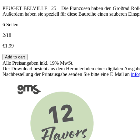
PEUGET BELVILLE 125 – Die Franzosen haben den Großrad-Roller wied
Außerdem haben sie speziell für diese Baureihe einen sauberen Einspri
6 Seiten
2/18
€
1,99
Smarte
Add to cart
Emotion
Alle Preisangaben inkl. 19% MwSt.
quantity
Der Download besteht aus dem Herunterladen einer digitalen Ausgab
Nachbestellung der Printausgabe senden Sie bitte eine E-Mail an
info