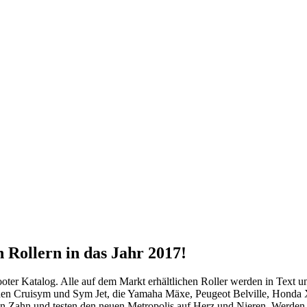
 Rollern in das Jahr 2017!
oter Katalog. Alle auf dem Markt erhältlichen Roller werden in Text un
den Cruisym und Sym Jet, die Yamaha Mäxe, Peugeot Belville, Hond
en Zahn und testen den neuen Metropolis auf Herz und Nieren. Werden 