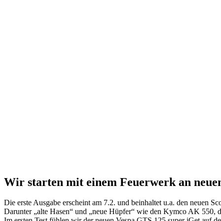
Wir starten mit einem Feuerwerk an neuen
Die erste Ausgabe erscheint am 7.2. und beinhaltet u.a. den neuen Sco
Darunter „alte Hasen“ und „neue Hüpfer“ wie den Kymco AK 550, 
Im ersten Test fühlen wir der neuen Vespa GTS 125 super iGet auf d