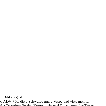
d Bild vorgestellt.
a X-ADV 750, die e-Schwalbe und e-Vespa und viele mehr…
Sie Testfahrer für den Kumpan electric! Ein spannender Tag mit