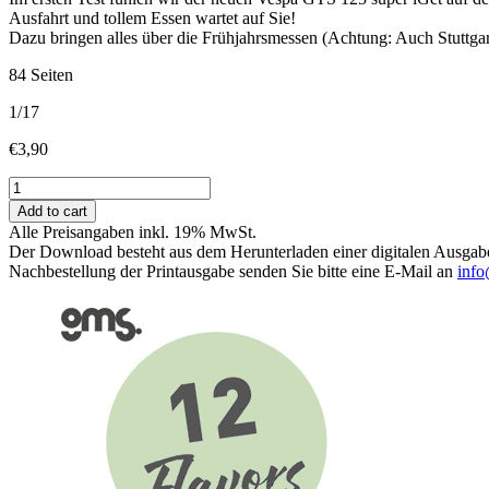
Ausfahrt und tollem Essen wartet auf Sie!
Dazu bringen alles über die Frühjahrsmessen (Achtung: Auch Stuttgar
84 Seiten
1/17
€
3,90
Wir
starten
Add to cart
mit
Alle Preisangaben inkl. 19% MwSt.
einem
Der Download besteht aus dem Herunterladen einer digitalen Ausgab
Feuerwerk
Nachbestellung der Printausgabe senden Sie bitte eine E-Mail an
info
an
neuen
Rollern
in
das
Jahr
2017!
quantity