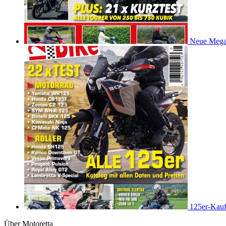
Neue Mega
125er-Kauf
Über Motoretta