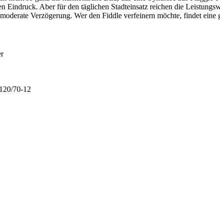
en Eindruck. Aber für den täglichen Stadteinsatz reichen die Leistungs
 moderate Verzögerung. Wer den Fiddle verfeinern möchte, findet eine
er
 120/70-12