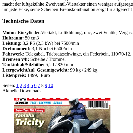
macht der luftgekühlte Zweiventil-Viertakter einen weniger aufgeregt
um jede Ecke, seine Scheiben-Bremskombination sorgt für artgerecht
Technische Daten
Motor:
Einzylinder-Viertakt, Luftkühlung, ohc, zwei Ventile, Vergas
Hubraum:
50 cm3
Leistung:
3,2 PS (2,3 kW) bei 7500/min
Drehmoment:
3,1 Nm bei 6500/min
Fahrwerk:
Telegabel, Triebsatzschwinge, ein Federbein, 110/70-12,
Bremsen v/h:
Scheibe / Trommel
Tankinhalt/Sitzhöhe:
5,2 l / 820 mm
Leergewicht/zul. Gesamtgewicht:
99 kg / 249 kg
Listenpreis:
1499,- Euro
Seiten:
1
2
3
4
5
6
7
8
9
10
Aktuelle Downloads