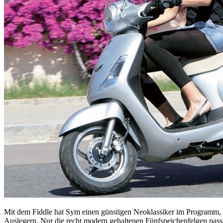
Mit dem Fiddle hat Sym einen günstigen Neoklassiker im Programm, d
Auslegern. Nur die recht modern gehaltenen Fünfspeichenfelgen passe