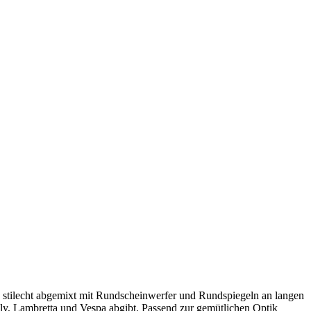
, stilecht abgemixt mit Rundscheinwerfer und Rundspiegeln an langen
Fly, Lambretta und Vespa abgibt. Passend zur gemütlichen Optik