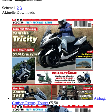
Seiten:
1
2
3
Aktuelle Downloads
Airbag,
Cruiser, Retros, Tourer
€
5,50