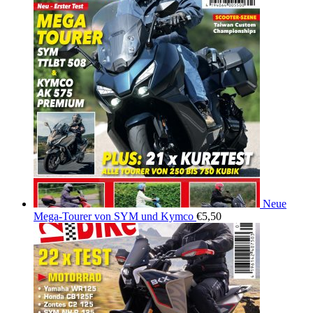
Neue
Mega-Tourer von SYM und Kymco
€
5,50