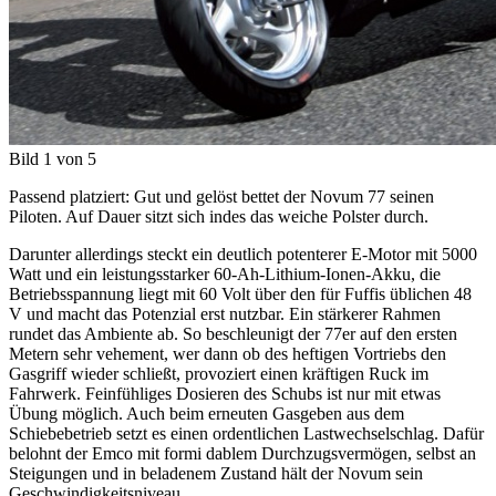
Bild 1 von 5
Passend platziert: Gut und gelöst bettet der Novum 77 seinen
Piloten. Auf Dauer sitzt sich indes das weiche Polster durch.
Darunter allerdings steckt ein deutlich potenterer E-Motor mit 5000
Watt und ein leistungsstarker 60-Ah-Lithium-Ionen-Akku, die
Betriebsspannung liegt mit 60 Volt über den für Fuffis üblichen 48
V und macht das Potenzial erst nutzbar. Ein stärkerer Rahmen
rundet das Ambiente ab. So beschleunigt der 77er auf den ersten
Metern sehr vehement, wer dann ob des heftigen Vortriebs den
Gasgriff wieder schließt, provoziert einen kräftigen Ruck im
Fahrwerk. Feinfühliges Dosieren des Schubs ist nur mit etwas
Übung möglich. Auch beim erneuten Gasgeben aus dem
Schiebebetrieb setzt es einen ordentlichen Lastwechselschlag. Dafür
belohnt der Emco mit formi dablem Durchzugsvermögen, selbst an
Steigungen und in beladenem Zustand hält der Novum sein
Geschwindigkeitsniveau.