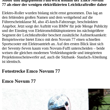
Motor und angepasstem Fahrwerk kommt der Emco Novum
77 als einer der wenigen elektrifizierten Leichtkraftroller daher
Elektro-Roller wurden bislang nicht ernst genommen. Das lag an
den fehlenden großen Namen und dem weitgehend auf die
Führerscheinklasse M, also 45-km/h-Fahrzeuge, beschränkten
Angebot. Jetzt sorgt der Auftritt von BMW für jede Menge Publicity
und der Einstieg von Elektromobilitätspionieren ins nächstgrößere
Segment der Leichtkraftroller beschert zusätzliche Aufmerksamkeit:
Beispielsweise bietet Emco mit dem Novum 77 einen schnellen
Sportscooter mit Elektroantrieb an. Auf den ersten Blick lässt sich
der Seventy-Seven kaum vom Novum-Fuffi unterscheiden – beide
weisen die gleichen modernen Verkleidungsteile und integrierten
Projektionsscheinwerfer auf, auch die Sitzbank- Staufach-Abteilung
ist identisch.
Fotostrecke Emco Novum 77
Emco Novum 77