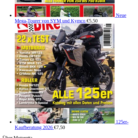
Neue
Mega-Tourer von SYM und Kymco
€
5,50
125er-
Kaufberatung 2026
€
7,50
Über Motoretta