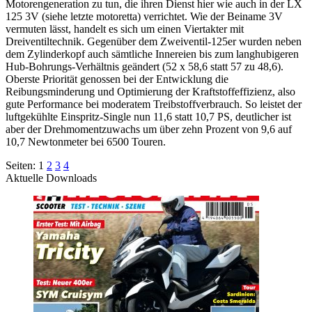
Motorengeneration zu tun, die ihren Dienst hier wie auch in der LX
125 3V (siehe letzte motoretta) verrichtet. Wie der Beiname 3V
vermuten lässt, handelt es sich um einen Viertakter mit
Dreiventiltechnik. Gegenüber dem Zweiventil-125er wurden neben
dem Zylinderkopf auch sämtliche Innereien bis zum langhubigeren
Hub-Bohrungs-Verhältnis geändert (52 x 58,6 statt 57 zu 48,6).
Oberste Priorität genossen bei der Entwicklung die
Reibungsminderung und Optimierung der Kraftstoffeffizienz, also
gute Performance bei moderatem Treibstoffverbrauch. So leistet der
luftgekühlte Einspritz-Single nun 11,6 statt 10,7 PS, deutlicher ist
aber der Drehmomentzuwachs um über zehn Prozent von 9,6 auf
10,7 Newtonmeter bei 6500 Touren.
Seiten:
1
2
3
4
Aktuelle Downloads