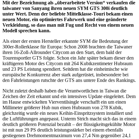
Mit der Bezeichnung als „überarbeitete Version“ verkaufen die
taiwaner von Sanyang ihren neuen SYM GTS 300i deutlich
unter Wert. Denn der beliebte Mittelklasse-Touri bekam einen
neuen Motor, ein optimiertes Fahrwerk und eine geänderte
Verkleidung, so dass man mit Fug und Recht von einem neuen
Modell sprechen kann.
Als einer der ersten Hersteller erkannte SYM die Bedeutung der
300er-Rollerklasse für Europa: Schon 2008 brachten die Taiwaner
ihren 16-Zoll-Allrounder Citycom an den Start, dem bald der
Tourensportler GTS folgte. Schon ein Jahr später bekam dieser den
kräftigeren Motor des Citycom mit 264 Kubikzentimeter Hubraum
und 23 PS Leistung spendiert. Seitdem hat die einheimische wie
europäische Konkurrenz aber stark aufgerüstet, insbesondere bei
den Fahrleistungen rutschte der GTS ans untere Ende des Rankings.
Nicht zuletzt deshalb haben die Verantwortlichen in Taiwan die
Zeichen der Zeit erkannt und ein intensives Update eingeleitet. Dem
im Hause entwickelten Vierventilsingle verschafft ein um einen
Millimeter größerer Hub nun einen Hubraum von 278 Kubik,
gleichzeitig wurde ein neues Keihin-Einspritzsystem installiert und
die Luftführungen angepasst. Unterm Strich macht sich das in einem
deutlich größeren Potenzial bezahlt – der flüssigkeitsgekühlte Motor
ist mit nun 29 PS deutlich leistungsstärker bei einem ebenfalls
gestiegenen Drehmomentmaximum von 27,4 Nm gegenüber 24,1