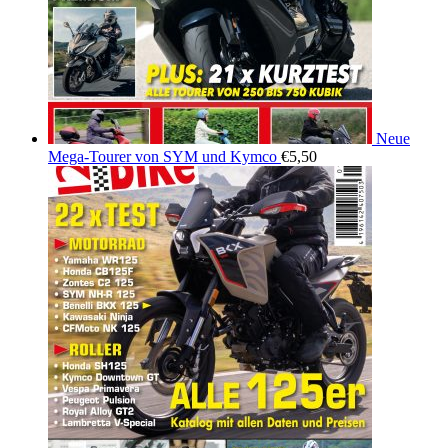
Neue
Mega-Tourer von SYM und Kymco
€
5,50