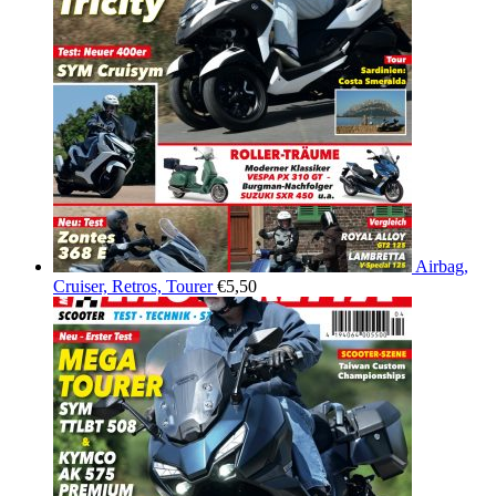
Airbag,
Cruiser, Retros, Tourer
€
5,50