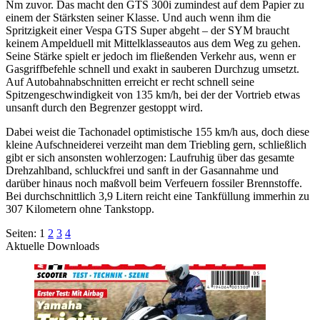
Nm zuvor. Das macht den GTS 300i zumindest auf dem Papier zu
einem der Stärksten seiner Klasse. Und auch wenn ihm die
Spritzigkeit einer Vespa GTS Super abgeht – der SYM braucht
keinem Ampelduell mit Mittelklasseautos aus dem Weg zu gehen.
Seine Stärke spielt er jedoch im fließenden Verkehr aus, wenn er
Gasgriffbefehle schnell und exakt in sauberen Durchzug umsetzt.
Auf Autobahnabschnitten erreicht er recht schnell seine
Spitzengeschwindigkeit von 135 km/h, bei der der Vortrieb etwas
unsanft durch den Begrenzer gestoppt wird.
Dabei weist die Tachonadel optimistische 155 km/h aus, doch diese
kleine Aufschneiderei verzeiht man dem Triebling gern, schließlich
gibt er sich ansonsten wohlerzogen: Laufruhig über das gesamte
Drehzahlband, schluckfrei und sanft in der Gasannahme und
darüber hinaus noch maßvoll beim Verfeuern fossiler Brennstoffe.
Bei durchschnittlich 3,9 Litern reicht eine Tankfüllung immerhin zu
307 Kilometern ohne Tankstopp.
Seiten:
1
2
3
4
Aktuelle Downloads